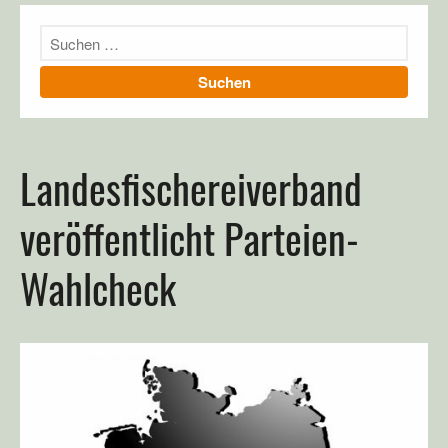
UNSER GEWÄSSER
Landesfischereiverband
Richtigstellung 1. April
veröffentlicht Parteien-
Ulmer Angler machen Nägel
mit Köpfen!
Wahlcheck
Der Lichternsee bei Ulm
Tag des Gewässers 2019
#ProtectWater: Angler für
saubere Gewässer und
gesunde Fischbestände