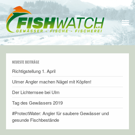
fishwatch e.V.
Fischerei, Umwelt- und Naturschutz gehören zusammen
STARTSEITE
WIR ÜBER UNS
WAS DENKT FISHWATCH
NEUESTE BEITRÄGE
ÜBER
Richtigstellung 1. April
MITGLIED WERDEN
Ulmer Angler machen Nägel mit Köpfen!
INFOS & LINKS
Stiftung FUND
Der Lichternsee bei Ulm
Forschung & Wissenschaft
Tag des Gewässers 2019
Kulinarisches
#ProtectWater: Angler für saubere Gewässer und
gesunde Fischbestände
UNSER BLOG
INFO