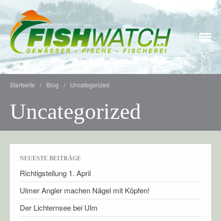
STARTSEITE
Fischerei, Umwelt- und Naturschutz gehören zusammen
fishwatch e.V.
WIR ÜBER UNS
Startseite
/
Blog
/
Uncategorized
WAS DENKT FISHWATCH
ÜBER
Uncategorized
MITGLIED WERDEN
INFOS & LINKS
Stiftung FUND
NEUESTE BEITRÄGE
Forschung & Wissenschaft
Richtigstellung 1. April
Kulinarisches
Ulmer Angler machen Nägel mit Köpfen!
UNSER BLOG
Der Lichternsee bei Ulm
INFO