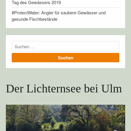
UNSER GEWÄSSER
Tag des Gewässers 2019
#ProtectWater: Angler für saubere Gewässer und
gesunde Fischbestände
Richtigstellung 1. April
Ulmer Angler machen Nägel
mit Köpfen!
Der Lichternsee bei Ulm
Der Lichternsee bei Ulm
Tag des Gewässers 2019
#ProtectWater: Angler für
saubere Gewässer und
gesunde Fischbestände