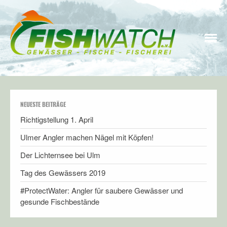
STARTSEITE
fishwatch e.V.
Fischerei, Umwelt- und Naturschutz gehören zusammen
WIR ÜBER UNS
WAS DENKT FISHWATCH
ÜBER
NEUESTE BEITRÄGE
MITGLIED WERDEN
Richtigstellung 1. April
INFOS & LINKS
Ulmer Angler machen Nägel mit Köpfen!
Stiftung FUND
Der Lichternsee bei Ulm
Forschung & Wissenschaft
Tag des Gewässers 2019
Kulinarisches
#ProtectWater: Angler für saubere Gewässer und
UNSER BLOG
gesunde Fischbestände
INFO
UNSER GEWÄSSER