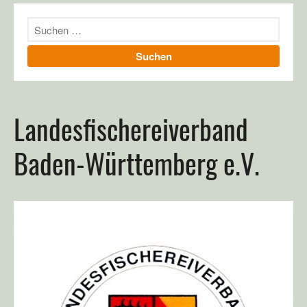
Landesfischereiverband
Richtigstellung 1. April
Baden-Württemberg e.V.
Ulmer Angler machen Nägel
mit Köpfen!
Der Lichternsee bei Ulm
Tag des Gewässers 2019
#ProtectWater: Angler für
saubere Gewässer und
gesunde Fischbestände